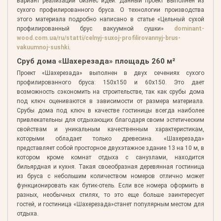
вариант реализации бизнес идеи. Данный проект выполнен из
сухого профилированного бруса. О технологии производства
этого материала подробно написано в статье «Цельный сухой
профилированный брус вакуумной сушки»
dominant-
wood.com.ua/ru/statti/celnyj-suxoj-profilirovannyj-brus-
vakuumnoj-sushki
.
Сруб дома «Шахерезада» площадь 260 м²
Проект «Шахерезада» выполнен в двух сечениях сухого
профилированного бруса: 150x150 и 60x150. Это дает
возможность сэкономить на строительстве, так как срубы дома
под ключ оцениваются в зависимости от размера материала.
Срубы дома под ключ в качестве гостиницы всегда наиболее
привлекательны для отдыхающих благодаря своим эстетическим
свойствам и уникальным качественным характеристикам,
которыми обладает только древесина. «Шахерезада»
представляет собой просторное двухэтажное здание 13 на 10 м, в
котором кроме комнат отдыха с санузлами, находится
бильярдная и кухня. Такая своеобразная деревянная гостиница
из бруса с небольшим количеством номеров отлично может
функционировать как бутик-отель. Если все номера оформить в
разных, необычных стилях, то это еще больше заинтересует
гостей, и гостиница «Шахерезада»станет популярным местом для
отдыха.