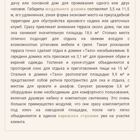
дачу или основной дом для проживания одного или двух
человек. Габариты
модульного домика
составляют 3,5 на 11,5
м, его удлиненная, узкая форма экономит место на приусадебной
территории для обустройства красивого садика или цветочных
клумб. Сразу привлекает внимание терраса около дома, так как
она занимает значительную площадь 18,6 м². Столько места
отлично подходит для отдыха на свежем воздухе с
возможностью установки мебели и гриля. Такая роскошная
терраса точно сделает отдых в домике «Тало» незабываемым. В
середине домика есть прихожая на 3,1 м² для хранения обуви и
верхней одежды. Гостиная и кухня-студия объединяются в
2
просторной зоне для отдыха и приготовления пищи на 15 м
.
Спальня в домике «Тало» располагает площадью 9,9 м² и
представляет собой уютное пространство для сна и отдыха, с
местом для кровати и шкафов. Санузел размером 3,8 м²
оборудован всем необходимым для комфортного пользования,
включая душевую кабину и компактную сантехнику. Это очень
большое преимущество модулей, что они сразу комплектуются
под ключ на заводской площадке, после чего легко
объединяются в единое
каркасное строение
уже на участке
клиента.