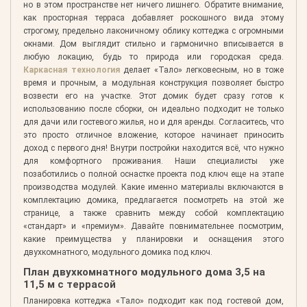
но в этом пространстве нет ничего лишнего. Обратите внимание,
как просторная терраса добавляет роскошного вида этому
строгому, предельно лаконичному облику коттеджа с огромными
окнами. Дом выглядит стильно и гармонично вписывается в
любую локацию, будь то природа или городская среда.
Каркасная технология
делает «Тало» легковесным, но в тоже
время и прочным, а модульная конструкция позволяет быстро
возвести его на участке. Этот домик будет сразу готов к
использованию после сборки, он идеально подходит не только
для дачи или гостевого жилья, но и для аренды. Согласитесь, что
это просто отличное вложение, которое начинает приносить
доход с первого дня! Внутри постройки находится всё, что нужно
для комфортного проживания. Наши специалисты уже
позаботились о полной оснастке проекта под ключ еще на этапе
производства модулей. Какие именно материалы включаются в
комплектацию домика, предлагается посмотреть на этой же
странице, а также сравнить между собой комплектацию
«стандарт» и «премиум». Давайте повнимательнее посмотрим,
какие преимущества у планировки и оснащения этого
двухкомнатного, модульного домика под ключ.
План двухкомнатного модульного дома 3,5 на
11,5 м с террасой
Планировка коттеджа «Тало» подходит как под гостевой дом,