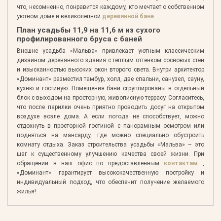
что, несомненно, понравится каждому, кто мечтает о собственном
уютном доме и великолепной
деревянной бане
.
План усадьбы 11,9 на 11,6 м из сухого
профилированного бруса с баней
Внешне усадьба «Мальва» привлекает уютным классическим
дизайном деревянного здания с теплым оттенком сосновых стен
и изысканностью высоких окон второго света. Внутри архитектор
«Доминант» разместил тамбур, холл, две спальни, санузел, сауну,
кухню и гостиную. Помещения бани сгруппированы в отдельный
блок с выходом на просторную, живописную террасу. Согласитесь,
что после парилки очень приятно проводить досуг на открытом
воздухе возле дома. А если погода не способствует, можно
отдохнуть в просторной гостиной с панорамным осмотром или
подняться на мансарду, где можно специально обустроить
комнату отдыха. Заказ строительства усадьбы «Мальва» – это
шаг к существенному улучшению качества своей жизни. При
обращении в наш офис по предоставленным
контактам
,
«Доминант» гарантирует высококачественную постройку и
индивидуальный подход, что обеспечит получение желаемого
жилья!