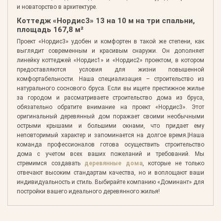
и новаторство в архитектуре.
Коттедж «Нордис3» 13 на 10 м на три спальни,
площадь 167,8 м²
Проект «Нордис3» удобен и комфортен в такой же степени, как
выглядит современным и красивым снаружи. Он дополняет
линейку коттеджей «Нордис1» и «Нордис2» проектом, в котором
предоставляются условия для жизни повышенной
комфортабельности. Наша специализация – строительство из
натурального соснового бруса. Если вы ищете престижное жилье
за городом и рассматриваете строительство дома из бруса,
обязательно обратите внимание на проект «Нордис3». Этот
оригинальный деревянный дом поражает своими необычными
острыми крышами и большими окнами, что придает ему
неповторимый характер и запоминается на долгое время.|Наша
команда профессионалов готова осуществить строительство
дома с учетом всех ваших пожеланий и требований. Мы
стремимся создавать
деревянные дома
, которые не только
отвечают высоким стандартам качества, но и воплощают ваши
индивидуальность и стиль. Выбирайте компанию «Доминант» для
постройки вашего идеального деревянного жилья!