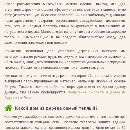
После рассмотрения материалов можно сделать вывод, что для
утепления деревянного дома эффективнее всего выбирать минеральную
вату (изготовленную на основе базальта). Она не заблокирует дышащие
поры древесины и сохранит естественный воздухообмен деревянных
стен, что не нарушит благоприятный микроклимат в помещениях из
натурального дерева. Минеральная вата лучше всего обеспечит хорошую
тепло- и шумоизоляцию и не создаст благоприятную среду для
размножения насекомых или плесени.
Применять пенопласт для утепления деревянных построек мы
категорически не рекомендуем, потому что под пенопластом древесина
не сможет дышать, что полностью нивелирует ее уникальные природные
свойства. Кроме того, пенопласт очень привлекает грызунов.
Что важно, при утеплении стен деревянных строений ни в коем случае не
выбирайте паронепроницаемый материал, например, любой на основе
битума. Такие материалы забивают поры древесины, не давая дереву
дышать, тем самым провоцируется
появление сырости в доме из
бруса
и грибков.
Какой дом из дерева самый теплый?
Как мы уже разобрались, сосновые дома изначально очень теплые при
соответствующей толщине стен. Согласно тепловой защите зданий,
толщина массивных стен деревянного дома должна быть не менее 30