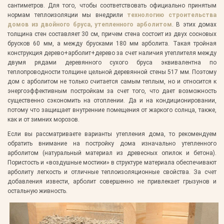
сантиметров. Для того, чтобы соответствовать официально принятым
нормам теплоизоляции мы внедрили
технологию строительства
домов из двойного бруса, утепленного арболитом
. В этих домах
толщина стен составляет 30 см, причем стена состоит из двух сосновых
брусков 60 мм, а между брусками 180 мм арболита. Такая тройная
конструкция дерево+арболит+дерево за счет наличия утеплителя между
двумя рядами деревянного сухого бруса эквивалентна по
теплопроводности толщине цельной деревянной стены 517 мм. Поэтому
дом с арболитом не только считается самым теплым, но и относится к
энергоэффективным постройкам за счет того, что дает возможность
существенно сэкономить на отоплении. Да и на кондиционировании,
потому что защищает внутренние помещения от жаркого солнца, также,
как и от зимних морозов.
Если вы рассматриваете варианты утепления дома, то рекомендуем
обратить внимание на постройку дома изначально утепленного
арболитом (натуральный материал из древесных опилок и бетона).
Пористость и «воздушные мостики» в структуре материала обеспечивают
арболиту легкость и отличные теплоизоляционные свойства. За счет
добавления извести, арболит совершенно не привлекает грызунов и
остальную живность.