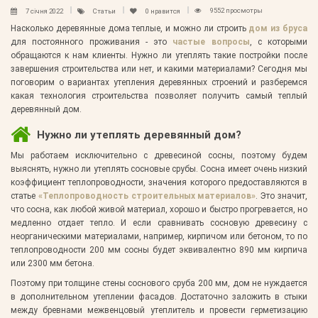
9552 просмотры
7 січня 2022
Статьи
0
нравится
Насколько деревянные дома теплые, и можно ли строить
дом из бруса
для постоянного проживания - это
частые вопросы
, с которыми
обращаются к нам клиенты. Нужно ли утеплять такие постройки после
завершения строительства или нет, и какими материалами? Сегодня мы
поговорим о вариантах утепления деревянных строений и разберемся
какая технология строительства позволяет получить самый теплый
деревянный дом.
Нужно ли утеплять деревянный дом?
Мы работаем исключительно с древесиной сосны, поэтому будем
выяснять, нужно ли утеплять сосновые срубы. Сосна имеет очень низкий
коэффициент теплопроводности, значения которого предоставляются в
статье
«Теплопроводность строительных материалов»
. Это значит,
что сосна, как любой живой материал, хорошо и быстро прогревается, но
медленно отдает тепло. И если сравнивать сосновую древесину с
неорганическими материалами, например, кирпичом или бетоном, то по
теплопроводности 200 мм сосны будет эквивалентно 890 мм кирпича
или 2300 мм бетона.
Поэтому при толщине стены соснового сруба 200 мм, дом не нуждается
в дополнительном утеплении фасадов. Достаточно заложить в стыки
между бревнами межвенцовый утеплитель и провести герметизацию