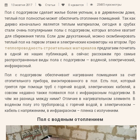
25485 просмотры
13 жовтня 2017
Статьи
0
нравится
Пол с подогревом сделает жилье более уютным, а в деревянном доме,
теплый пол полностью может обеспечить отопление помещений. Так как
дерево изначально является теплым материалом, сегодня в срубах
стали очень популярными полы с подогревом, которых вполне хватает
для сбережения тепла. Если дом двухэтажный, можно скомбинировать
теплый пол на первом этаже и электрические конвекторы на втором. Про
теплопроводность строительных материалов
предлагаем почитать
в одной из наших публикаций, а сейчас расскажем про самые
распространенные виды пола с подогревом — водяной, электрический,
инфракрасный.
Пол с подогревом обеспечивает нагревание помещения за счет
отопительного прибора, вмонтированного в пол. Есть пол, который
греется при помощи труб с горячей водой, электрических кабелей, а
совсем недавно также появился пол с инфракрасным подогревом. В
чём же разница между ними? Отличие в нагревательном элементе. В
водяном полу это трубопровод с горячей водой, в электрическом –
кабель с напряжением, в инфракрасном – пленка с излучением.
Пол с водяным отоплением