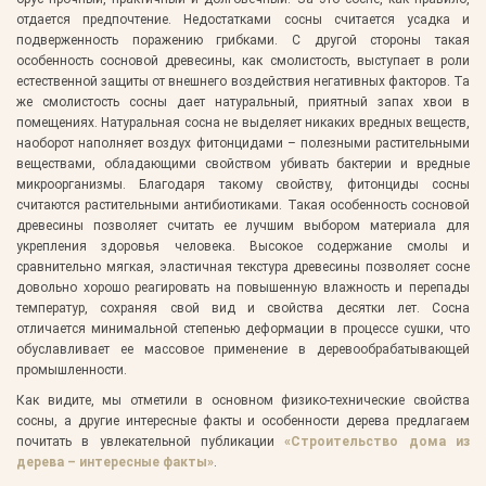
отдается предпочтение. Недостатками сосны считается усадка и
подверженность поражению грибками. С другой стороны такая
особенность сосновой древесины, как смолистость, выступает в роли
естественной защиты от внешнего воздействия негативных факторов. Та
же смолистость сосны дает натуральный, приятный запах хвои в
помещениях. Натуральная сосна не выделяет никаких вредных веществ,
наоборот наполняет воздух фитонцидами – полезными растительными
веществами, обладающими свойством убивать бактерии и вредные
микроорганизмы. Благодаря такому свойству, фитонциды сосны
считаются растительными антибиотиками. Такая особенность сосновой
древесины позволяет считать ее лучшим выбором материала для
укрепления здоровья человека. Высокое содержание смолы и
сравнительно мягкая, эластичная текстура древесины позволяет сосне
довольно хорошо реагировать на повышенную влажность и перепады
температур, сохраняя свой вид и свойства десятки лет. Сосна
отличается минимальной степенью деформации в процессе сушки, что
обуславливает ее массовое применение в деревообрабатывающей
промышленности.
Как видите, мы отметили в основном физико-технические свойства
сосны, а другие интересные факты и особенности дерева предлагаем
почитать в увлекательной публикации
«Строительство дома из
дерева – интересные факты»
.