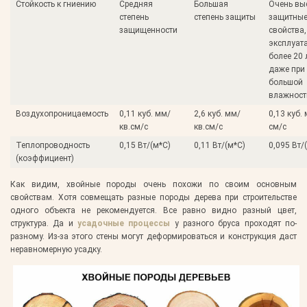
Стойкость к гниению
Средняя
Большая
Очень вы
степень
степень защиты
защитны
защищенности
свойства,
эксплуат
более 20 
даже при
большой
влажност
Воздухопроницаемость
0,11 куб. мм/
2,6 куб. мм/
0,13 куб.
кв.см/с
кв.см/с
см/с
Теплопроводность
0,15 Вт/(м*С)
0,11 Вт/(м*С)
0,095 Вт/
(коэффициент)
Как видим, хвойные породы очень похожи по своим основным
свойствам. Хотя совмещать разные породы дерева при строительстве
одного объекта не рекомендуется. Все равно видно разный цвет,
структура. Да и
усадочные процессы
у разного бруса проходят по-
разному. Из-за этого стены могут деформироваться и конструкция даст
неравномерную усадку.