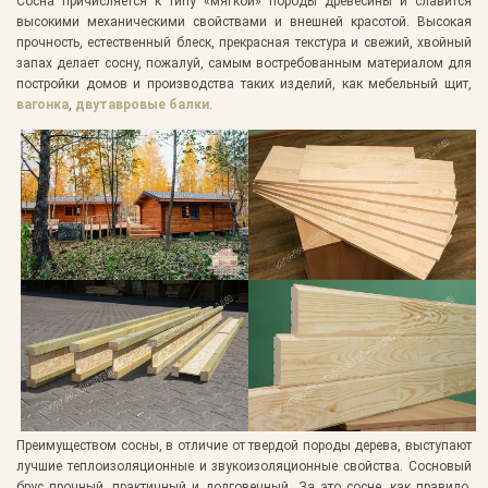
Сосна причисляется к типу «мягкой» породы древесины и славится
высокими механическими свойствами и внешней красотой. Высокая
прочность, естественный блеск, прекрасная текстура и свежий, хвойный
запах делает сосну, пожалуй, самым востребованным материалом для
постройки домов и производства таких изделий, как мебельный щит,
вагонка
,
двутавровые балки
.
Преимуществом сосны, в отличие от твердой породы дерева, выступают
лучшие теплоизоляционные и звукоизоляционные свойства. Сосновый
брус прочный, практичный и долговечный. За это сосне, как правило,