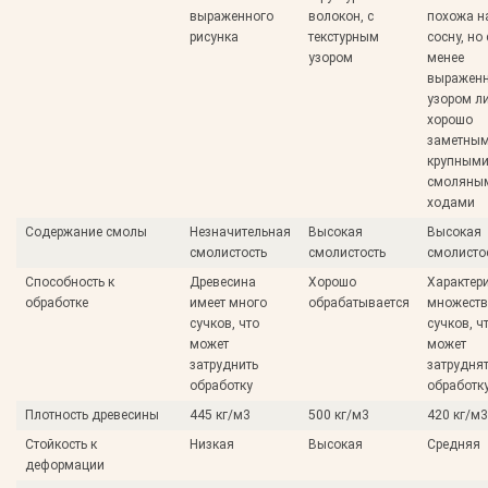
выраженного
волокон, с
похожа н
рисунка
текстурным
сосну, но 
узором
менее
выражен
узором л
хорошо
заметным
крупным
смоляны
ходами
Содержание смолы
Незначительная
Высокая
Высокая
смолистость
смолистость
смолисто
Способность к
Древесина
Хорошо
Характер
обработке
имеет много
обрабатывается
множест
сучков, что
сучков, ч
может
может
затруднить
затрудня
обработку
обработк
Плотность древесины
445 кг/м3
500 кг/м3
420 кг/м3
Стойкость к
Низкая
Высокая
Средняя
деформации