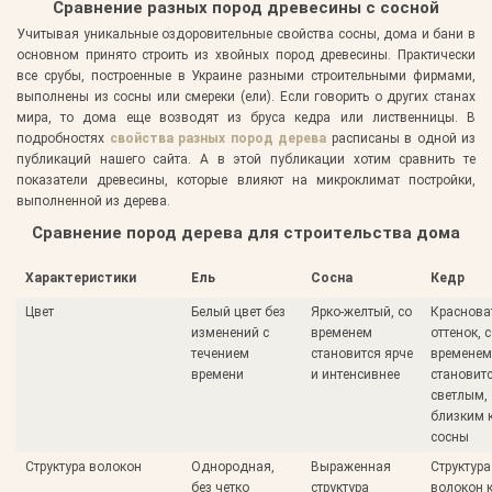
Сравнение разных пород древесины с сосной
Учитывая уникальные оздоровительные свойства сосны, дома и бани в
основном принято строить из хвойных пород древесины. Практически
все срубы, построенные в Украине разными строительными фирмами,
выполнены из сосны или смереки (ели). Если говорить о других станах
мира, то дома еще возводят из бруса кедра или лиственницы. В
подробностях
свойства разных пород дерева
расписаны в одной из
публикаций нашего сайта. А в этой публикации хотим сравнить те
показатели древесины, которые влияют на микроклимат постройки,
выполненной из дерева.
Сравнение пород дерева для строительства дома
Характеристики
Ель
Сосна
Кедр
Цвет
Белый цвет без
Ярко-желтый, со
Краснова
изменений с
временем
оттенок, 
течением
становится ярче
временем
времени
и интенсивнее
становит
светлым,
близким к
сосны
Структура волокон
Однородная,
Выраженная
Структура
без четко
структура
волокон 