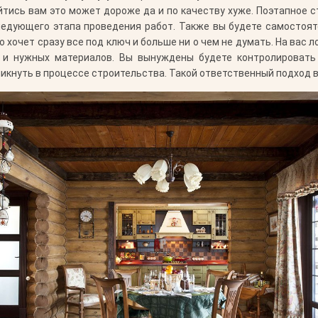
йтись вам это может дороже да и по качеству хуже. Поэтапное 
едующего этапа проведения работ. Также вы будете самостоят
то хочет сразу все под ключ и больше ни о чем не думать. На вас
 и нужных материалов. Вы вынуждены будете контролировать
никнуть в процессе строительства. Такой ответственный подход 