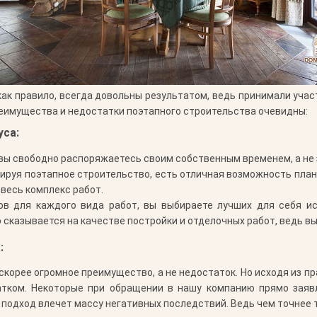
 как правило, всегда довольны результатом, ведь принимали уча
преимущества и недостатки поэтапного строительства очевидны:
уса:
вы свободно распоряжаетесь своим собственным временем, а не 
ируя поэтапное строительство, есть отличная возможность план
весь комплекс работ.
 для каждого вида работ, вы выбираете лучших для себя ис
казывается на качестве постройки и отделочных работ, ведь вы у
:
 скорее огромное преимущество, а не недостаток. Но исходя из п
атком. Некоторые при обращении в нашу компанию прямо заяв
подход влечет массу негативных последствий. Ведь чем точнее т