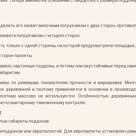
тике. Теперь именно на основании стандартного размера поддона
елать его захват вилочным погрузчиком с двух сторон, противоп
ахвата погрузчиком с четырёх сторон.
ть только с одной стороны, на которой предусмотрена площадка 
сторон паллеты.
авило, картонные поддоны, а потому они неустойчивые перед нам
габаритам.
ваны по размерам, показателям прочности и маркировке. Мно
же деревянной и поэтому применяется в основном в производс
 поэтому массово не используются. Особенностью деревянны
 фитосанитарному таможенному контролю.
х
тые габариты поддонов.
поддоном или европаллетой. Для европаллеты установлен разме