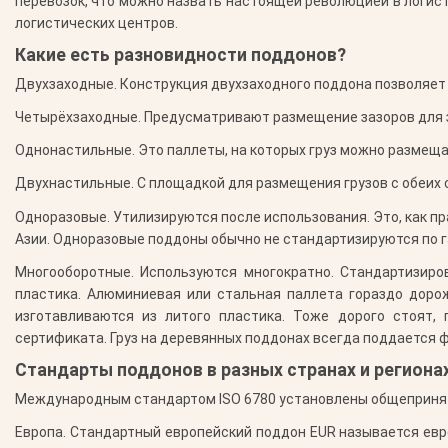
перевозок, что можно назвать настоящей революцией в логис
логистических центров.
Какие есть разновидности поддонов?
Двухзаходные.
Конструкция двухзаходного поддона позволяет д
Четырёхзаходные.
Предусматривают размещение зазоров для з
Однонастильные.
Это паллеты, на которых груз можно размеща
Двухнастильные.
С площадкой для размещения грузов с обеих 
Одноразовые.
Утилизируются после использования. Это, как пр
Азии. Одноразовые поддоны обычно не стандартизируются по 
Многооборотные.
Используются многократно. Стандартизиро
пластика. Алюминиевая или стальная паллета гораздо доро
изготавливаются из литого пластика. Тоже дорого стоят,
сертификата. Груз на деревянных поддонах всегда поддается
Стандарты поддонов в разных странах и региона
Международным стандартом ISO 6780 установлены общеприня
Европа.
Стандартный европейский поддон EUR называется евро