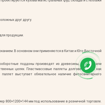
 проектируются кузовы магистральных фур, склады и стеллажи
оложных друг другу.
для продукции.
оканием. В основном они применяются в Китае и Юго-Восточной
гооборотные поддоны производят из древесины, металла или
твенных целях. Пластмассовые паллеты долговечны, так как
х паллет выступает обязательное наличие фитосанитарного
р 800×1200×144 мм под использование в розничной торговле.