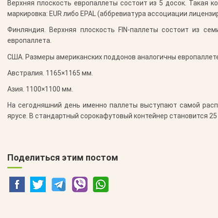
Верхняя плоскость европаллеты состоит из 5 досок. Такая к
маркировка: EUR либо EPAL (аббревиатура ассоциации лицензи
Финляндия.
Верхняя плоскость FIN-паллеты состоит из семи
европаллета.
США.
Размеры американских поддонов аналогичны европаллете,
Австралия.
1165×1165 мм.
Азия.
1100×1100 мм.
На сегодняшний день именно паллеты выступают самой распр
ярусе. В стандартный сорокафутовый контейнер становится 25
Поделиться этим постом