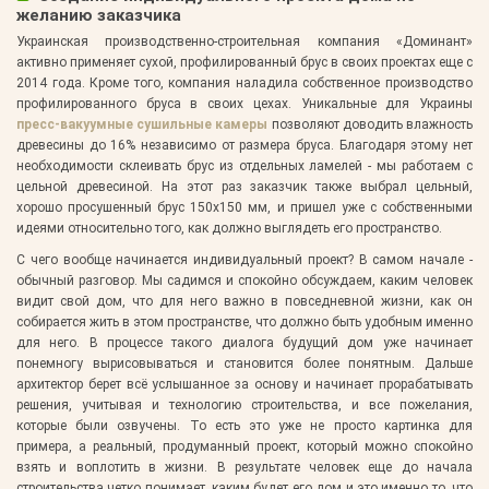
желанию заказчика
Украинская производственно-строительная компания «Доминант»
активно применяет сухой, профилированный брус в своих проектах еще с
2014 года. Кроме того, компания наладила собственное производство
профилированного бруса в своих цехах. Уникальные для Украины
пресс-вакуумные сушильные камеры
позволяют доводить влажность
древесины до 16% независимо от размера бруса. Благодаря этому нет
необходимости склеивать брус из отдельных ламелей - мы работаем с
цельной древесиной. На этот раз заказчик также выбрал цельный,
хорошо просушенный брус 150x150 мм, и пришел уже с собственными
идеями относительно того, как должно выглядеть его пространство.
С чего вообще начинается индивидуальный проект? В самом начале -
обычный разговор. Мы садимся и спокойно обсуждаем, каким человек
видит свой дом, что для него важно в повседневной жизни, как он
собирается жить в этом пространстве, что должно быть удобным именно
для него. В процессе такого диалога будущий дом уже начинает
понемногу вырисовываться и становится более понятным. Дальше
архитектор берет всё услышанное за основу и начинает прорабатывать
решения, учитывая и технологию строительства, и все пожелания,
которые были озвучены. То есть это уже не просто картинка для
примера, а реальный, продуманный проект, который можно спокойно
взять и воплотить в жизни. В результате человек еще до начала
строительства четко понимает, каким будет его дом и это именно то, что