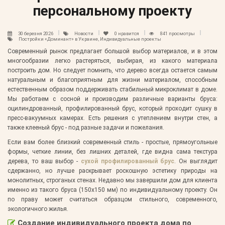
персональному проекту
30 березня 2026
Новости
0
нравится
841 просмотры
Постройки «Доминант» в Украине, Индивидуальные проекты
Современный рынок предлагает большой выбор материалов, и в этом
многообразии легко растеряться, выбирая, из какого материала
построить дом. Но следует помнить, что дерево всегда остается самым
натуральным и благоприятным для жизни материалом, способным
естественным образом поддерживать стабильный микроклимат в доме.
Мы работаем с сосной и производим различные варианты бруса:
оцилиндрованный, профилированный брус, который проходит сушку в
пресс-вакуумных камерах. Есть решения с утеплением внутри стен, а
также клееный брус - под разные задачи и пожелания.
Если вам более близкий современный стиль - простые, прямоугольные
формы, четкие линии, без лишних деталей, где видна сама текстура
дерева, то ваш выбор -
сухой профилированный брус
. Он выглядит
сдержанно, но лучше раскрывает роскошную эстетику природы на
монолитных, строганых стенах. Недавно мы завершили дом для клиента
именно из такого бруса (150х150 мм) по индивидуальному проекту. Он
по праву может считаться образцом стильного, современного,
экологичного жилья.
Создание индивидуального проекта дома по