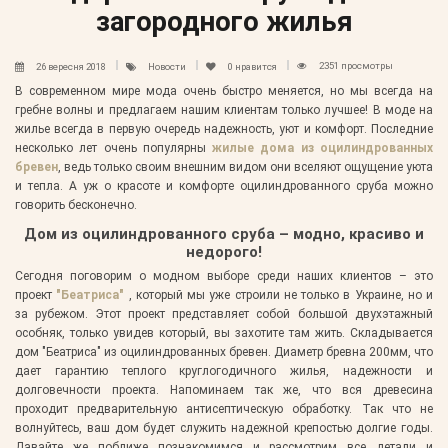
загородного жилья
2351 просмотры
26 вересня 2018
Новости
0
нравится
В современном мире мода очень быстро меняется, но мы всегда на
гребне волны и предлагаем нашим клиентам только лучшее! В моде на
жилье всегда в первую очередь надежность, уют и комфорт. Последние
несколько лет очень популярны
жилые дома из оцилиндрованных
бревен
, ведь только своим внешним видом они вселяют ощущение уюта
и тепла. А уж о красоте и комфорте оцилиндрованного сруба можно
говорить бесконечно.
Дом из оцилиндрованного сруба – модно, красиво и
недорого!
Сегодня поговорим о модном выборе среди наших клиентов – это
проект
"Беатриса"
, который мы уже строили не только в Украине, но и
за рубежом. Этот проект представляет собой большой двухэтажный
особняк, только увидев который, вы захотите там жить. Складывается
дом "Беатриса" из оцилиндрованных бревен. Диаметр бревна 200мм, что
дает гарантию теплого круглогодичного жилья, надежности и
долговечности проекта. Напоминаем так же, что вся древесина
проходит предварительную антисептическую обработку. Так что не
волнуйтесь, ваш дом будет служить надежной крепостью долгие годы.
Давайте же поближе познакомимся и рассмотрим все детали и