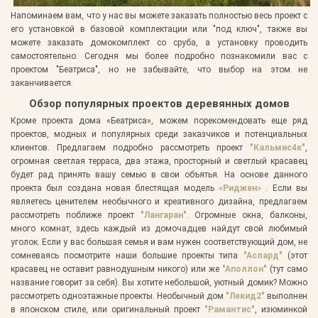
Напоминаем вам, что у нас вы можете заказать полностью весь проект с
его установкой в базовой комплектации или "под ключ", также вы
можете заказать домокомплект со сруба, а установку проводить
самостоятельно. Сегодня мы более подробно познакомили вас с
проектом "Беатриса", но не забывайте, что выбор на этом не
заканчивается.
Обзор популярных проектов деревянных домов
Кроме проекта дома «Беатриса», можем порекомендовать еще ряд
проектов, модных и популярных среди заказчиков и потенциальных
клиентов. Предлагаем подробно рассмотреть проект
"Кальмис4к"
,
огромная светлая терраса, два этажа, просторный и светлый красавец
будет рад принять вашу семью в свои объятья. На основе данного
проекта был создана новая блестящая модель
«Риджен»
. Если вы
являетесь ценителем необычного и креативного дизайна, предлагаем
рассмотреть поближе проект
"Лангаран"
. Огромные окна, балконы,
много комнат, здесь каждый из домочадцев найдут свой любимый
уголок. Если у вас большая семья и вам нужен соответствующий дом, не
сомневаясь посмотрите наши большие проекты типа
"Аслард"
(этот
красавец не оставит равнодушным никого) или же
"Аполлон"
(тут само
название говорит за себя). Вы хотите небольшой, уютный домик? Можно
рассмотреть одноэтажные проекты. Необычный дом
"Лекид2"
выполнен
в японском стиле, или оригинальный проект
"Рамантис"
, изюминкой