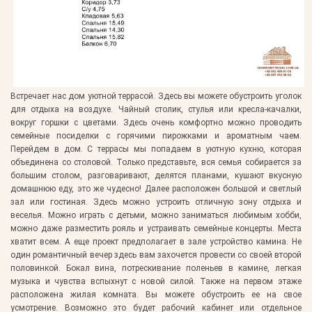
Встречает нас дом уютной террасой. Здесь вы можете обустроить уголок
для отдыха на воздухе. Чайный столик, стулья или кресла-качалки,
вокруг горшки с цветами. Здесь очень комфортно можно проводить
семейные посиделки с горячими пирожками и ароматным чаем.
Перейдем в дом. С террасы мы попадаем в уютную кухню, которая
объединена со столовой. Только представьте, вся семья собирается за
большим столом, разговаривают, делятся планами, кушают вкусную
домашнюю еду, это же чудесно! Далее расположен большой и светлый
зал или гостиная. Здесь можно устроить отличную зону отдыха и
веселья. Можно играть с детьми, можно заниматься любимым хобби,
можно даже разместить рояль и устраивать семейные концерты. Места
хватит всем. А еще проект предполагает в зале устройство камина. Не
один романтичный вечер здесь вам захочется провести со своей второй
половинкой. Бокал вина, потрескивание поленьев в камине, легкая
музыка и чувства вспыхнут с новой силой. Также на первом этаже
расположена жилая комната. Вы можете обустроить ее на свое
усмотрение. Возможно это будет рабочий кабинет или отдельное