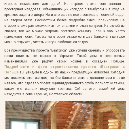
игровое помещение для детей. На первом этаже есть ванная ,
просторная кладовая, объединяющий коридор с тамбуром и выход на
крыльцо заднего двора. Но и это еще не все, лестница в гостиной ведет
на второй этаж. Рассмотрим более подробно здесь планировку. На
втором этаже расположились три спальни и один санузел. Из одной из
спален, так же можно устроить гостевую комнату. Если к вам часто
приезжают гости. Так же на втором этаже есть два балкона, где тоже
можно отдыхать, читать книгу и любоваться садом.
Все преимущества проекта "Беатриса" уже успели оценить и опробовать
наши клиенты не только в Украине. Такой дом с некоторыми
изменениями, уже радует своих хозяев в соседней Польше.
Подробности и фото строительства проекта «Беатриса» в
Польше
вы увидите в одной из наших предыдущих новостей. Сегодня
мы покажем этот же дом, но без балкона, зато с дополнением в виде
навеса, что сделало проект оцилиндрованного сруба полностью таким,
каким его желали получить хозяева. Сейчас этот семейный дом
находится в селе Терешки, Полтавской области.