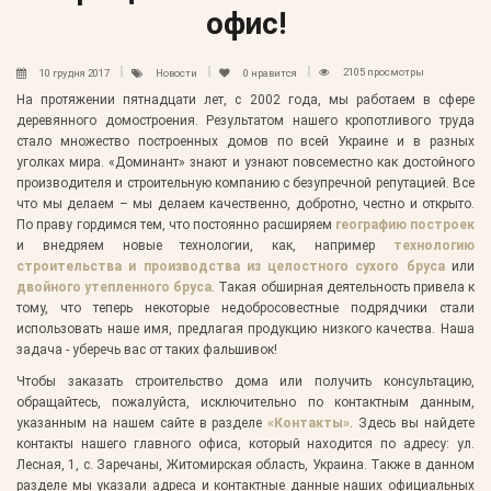
офис!
2105 просмотры
10 грудня 2017
Новости
0
нравится
На протяжении пятнадцати лет, с 2002 года, мы работаем в сфере
деревянного домостроения. Результатом нашего кропотливого труда
стало множество построенных домов по всей Украине и в разных
уголках мира. «Доминант» знают и узнают повсеместно как достойного
производителя и строительную компанию с безупречной репутацией. Все
что мы делаем – мы делаем качественно, добротно, честно и открыто.
По праву гордимся тем, что постоянно расширяем
географию построек
и внедряем новые технологии, как, например
технологию
строительства и производства из целостного сухого бруса
или
двойного утепленного бруса
. Такая обширная деятельность привела к
тому, что теперь некоторые недобросовестные подрядчики стали
использовать наше имя, предлагая продукцию низкого качества. Наша
задача - уберечь вас от таких фальшивок!
Чтобы заказать строительство дома или получить консультацию,
обращайтесь, пожалуйста, исключительно по контактным данным,
указанным на нашем сайте в разделе
«Контакты»
. Здесь вы найдете
контакты нашего главного офиса, который находится по адресу:
ул.
Лесная, 1, с. Заречаны, Житомирская область, Украина
. Также в данном
разделе мы указали адреса и контактные данные наших официальных