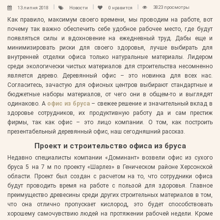
3823 просмотры
13 липня 2018
Новости
0
нравится
Как правило, максимум своего времени, мы проводим на работе, вот
почему так важно обеспечить себе удобное рабочее место, где будут
появляться силы и вдохновение на ежедневный труд. Дабы еще и
минимизировать риски для своего здоровья, лучше выбирать для
внутренней отделки офиса только натуральные материалы. Лидером
среди экологически чистых материалов для строительства несомненно
является дерево. Деревянный офис – это новинка для всех нас.
Согласитесь, зачастую для офисных центров выбирают стандартные и
бюджетные наборы материалов, от чего они в общем-то и выглядят
одинаково. А
офис из бруса
– свежее решение и значительный вклад в
здоровье сотрудников, их продуктивную работу да и сам престиж
фирмы, так как офис – это лицо компании. О том, как построить
презентабельный деревянный офис, наш сегодняшний рассказ.
Проект и строительство офиса из бруса
Недавно специалисты компании «Доминант» возвели офис из сухого
бруса 5 на 7 м по проекту «Шарлез» в Геническом районе Херсонской
области. Проект был создан с расчетом на то, что сотрудники офиса
будут проводить время на работе с пользой для здоровья. Главное
преимущество древесины среди других строительных материалов в том,
что она отлично пропускает кислород, это будет способствовать
хорошему самочувствию людей на протяжении рабочей недели. Кроме