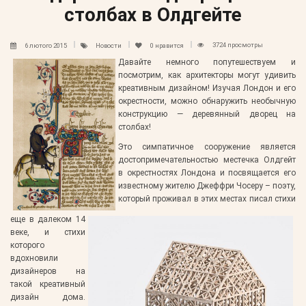
столбах в Олдгейте
3724 просмотры
6 лютого 2015
Новости
0
нравится
Давайте немного попутешествуем и
посмотрим, как архитекторы могут удивить
креативным дизайном! Изучая Лондон и его
окрестности, можно обнаружить необычную
конструкцию — деревянный дворец на
столбах!
Это симпатичное сооружение является
достопримечательностью местечка Олдгейт
в окрестностях Лондона и посвящается его
известному жителю Джеффри Чосеру – поэту,
который проживал в этих местах писал стихи
еще в далеком 14
веке, и стихи
которого
вдохновили
дизайнеров на
такой креативный
дизайн дома.