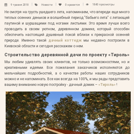
1840 просмотры
9 травня 2018
Новости
0
нравится
Не смотря на грусть ушедшего лета, напоминаем, что впереди еще много
теплых осенних деньков и волшебный период "бабьего лета" с летающей
паутиной и шуршащими под ногами листьями. Это время лучше всего
проводить в своем уютном, деревянном домике, который способен
обеспечить настоящий душевный покой вблизи к прекрасной осенней
природе. Именно такой
дачный коттедж
мы недавно построили в
Киевской области и сегодня расскажем о нем.
Строительство деревянной дачи по проекту «Тироль»
Мы любим удивлять своих клиентов, не только возможностями, но и
креативными идеями. Все пожелания заказчиков исполняются до
мельчайших подробностей, а о качестве работы наших сотрудников
можно и не напоминать. Все как всегда на 100%, и мы рады представить
вашему вниманию новую постройку - дачный домик –
«Тироль»
!