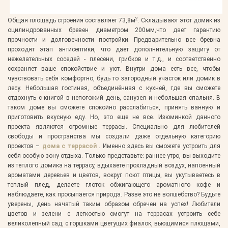
2
Общая площадь строения составляет 73,8м
. Складывают этот домик из
оцилиндрованных бревен диаметром 200мм,что дает гарантию
прочности и долговечности постройки. Предварительно все бревна
проходят этап антисептики, что дает дополнительную защиту от
нежелательных соседей - плесени, грибков и т.д., и соответственно
сохраняет ваше спокойствие и уют. Внутри дома есть все, чтобы
чувствовать себя комфортно, будь то загородный участок или домик в
лесу. Небольшая гостиная, объединённая с кухней, где вы сможете
отдохнуть с книгой в непогожий день, санузел и небольшая спальня. В
таком доме вы сможете спокойно расслабиться, принять ванную и
приготовить вкусную еду. Но, это еще не все. Изюминкой данного
проекта являются огромные террасы. Специально для любителей
свободы и пространства мы создали даже отдельную категорию
проектов –
дома с террасой
. Именно здесь вы сможете устроить для
себя особую зону отдыха. Только представьте: раннее утро, вы выходите
из теплого домика на террасу, вдыхаете прохладный воздух, напоенный
ароматами деревьев и цветов, вокруг поют птицы, вы укутываетесь в
теплый плед, делаете глоток обжигающего ароматного кофе и
наблюдаете, как просыпается природа. Разве это не волшебство? Будьте
уверены, день начатый таким образом обречен на успех! Любители
цветов и зелени с легкостью смогут на террасах устроить себе
великолепный сад, с горшками цветущих фиалок, вьющимися плющами,