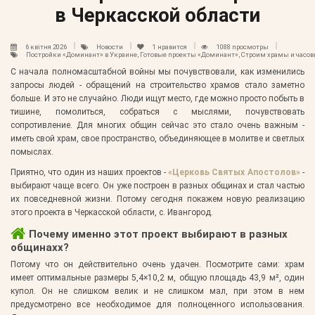
в Черкасской области
6 квітня 2026
Новости
1
нравится
1088 просмотры
Постройки «Доминант» в Украине, Готовые проекты «Доминант», Строим храмы и часов
С начала полномасштабной войны мы почувствовали, как изменились
запросы людей - обращений на строительство храмов стало заметно
больше. И это не случайно. Люди ищут место, где можно просто побыть в
тишине, помолиться, собраться с мыслями, почувствовать
сопротивление. Для многих общин сейчас это стало очень важным -
иметь свой храм, свое пространство, объединяющее в молитве и светлых
помыслах.
Приятно, что один из наших проектов -
«Церковь Святых Апостолов»
-
выбирают чаще всего. Он уже построен в разных общинах и стал частью
их повседневной жизни. Потому сегодня покажем новую реализацию
этого проекта в Черкасской области, с. Ивангород.
Почему именно этот проект выбирают в разных
общинахх?
Потому что он действительно очень удачен. Посмотрите сами: храм
имеет оптимальные размеры 5,4×10,2 м, общую площадь 43,9 м², один
купол. Он не слишком велик и не слишком мал, при этом в нем
предусмотрено все необходимое для полноценного использования.