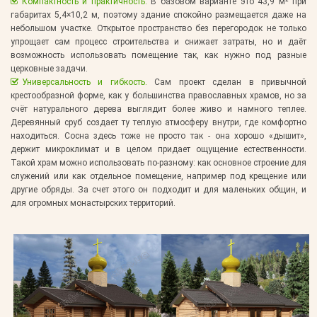
Компактность и практичность.
В базовом варианте это 43,9 м² при
габаритах 5,4×10,2 м, поэтому здание спокойно размещается даже на
небольшом участке. Открытое пространство без перегородок не только
упрощает сам процесс строительства и снижает затраты, но и даёт
возможность использовать помещение так, как нужно под разные
церковные задачи.
Универсальность и гибкость.
Сам проект сделан в привычной
крестообразной форме, как у большинства православных храмов, но за
счёт натурального дерева выглядит более живо и намного теплее.
Деревянный сруб создает ту теплую атмосферу внутри, где комфортно
находиться. Сосна здесь тоже не просто так - она хорошо «дышит»,
держит микроклимат и в целом придает ощущение естественности.
Такой храм можно использовать по-разному: как основное строение для
служений или как отдельное помещение, например под крещение или
другие обряды. За счет этого он подходит и для маленьких общин, и
для огромных монастырских территорий.