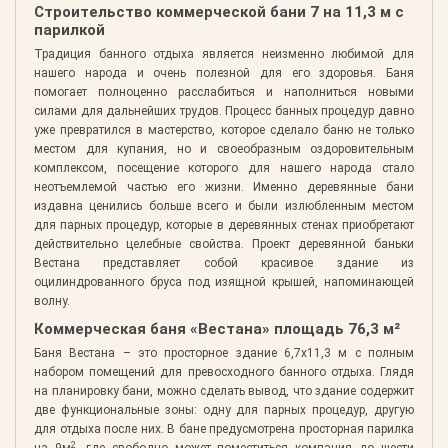
Строительство коммерческой бани 7 на 11,3 м с
парилкой
Традиция банного отдыха является неизменно любимой для
нашего народа и очень полезной для его здоровья. Баня
помогает полноценно расслабиться и наполниться новыми
силами для дальнейших трудов. Процесс банных процедур давно
уже превратился в мастерство, которое сделало баню не только
местом для купания, но и своеобразным оздоровительным
комплексом, посещение которого для нашего народа стало
неотъемлемой частью его жизни. Именно деревянные бани
издавна ценились больше всего и были излюбленным местом
для парных процедур, которые в деревянных стенах приобретают
действительно целебные свойства. Проект деревянной баньки
Вестана представляет собой красивое здание из
оцилиндрованного бруса под изящной крышей, напоминающей
волну.
Коммерческая баня «Вестана» площадь 76,3 м²
Баня Вестана – это просторное здание 6,7х11,3 м с полным
набором помещений для превосходного банного отдыха. Глядя
на планировку бани, можно сделать вывод, что здание содержит
две функциональные зоны: одну для парных процедур, другую
для отдыха после них. В бане предусмотрена просторная парилка
2