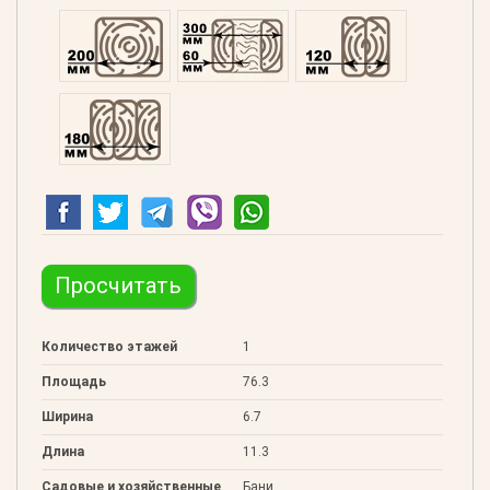
Профилированний 200
Двойной 300
Клееный 120
Клееный 180
Просчитать
Количество этажей
1
Площадь
76.3
Ширина
6.7
Длина
11.3
Садовые и хозяйственные
Бани