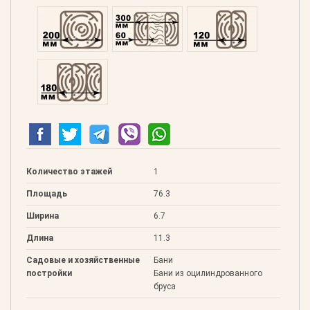
Профилированний 200
Двойной 300
Клееный 120
Клееный 180
Количество этажей
1
Площадь
76.3
Ширина
6.7
Длина
11.3
Садовые и хозяйственные
Бани
постройки
Бани из оцилиндрованного
бруса