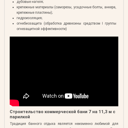
дубовые нагеля;
крепежные материалы (саморезы, усадочные болты, анкера,
крепежные пластины);
гидроизоляция;
огнебиозащита (обработка древесины средством I группы
огнезащитной эффективности)
Строительство коммерческой бани 7 на 11,3 м с
парилкой
Традиция банного отдыха является неизменно любимой для