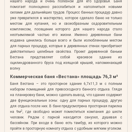
нашего народа и очень полезной для его здоровья. Баня
помогает полноценно расслабиться и наполниться новыми
силами для дальнейших трудов. Процесс банных процедур давно
уже превратился в мастерство, которое сделало баню не только
местом для купания, но и своеобразным оздоровительным
комплексом, посещение которого для нашего народа стало
неотъемлемой частью его жизни. Именно деревянные бани
издавна ценились больше всего и были излюбленным местом
для парных процедур, которые в деревянных стенах приобретают
действительно целебные свойства. Проект деревянной баньки
Вестана представляет собой красивое здание из
оцилиндрованного бруса под изящной крышей, напоминающей
волну.
Коммерческая баня «Вестана» площадь 76,3 м²
Баня Вестана – это просторное здание 6,7х11,3 м с полным
набором помещений для превосходного банного отдыха. Глядя
на планировку бани, можно сделать вывод, что здание содержит
две функциональные зоны: одну для парных процедур, другую
для отдыха после них. В бане предусмотрена просторная парилка
2
на 9м
, где свободно может поместиться компания до шести
человек. Рядом с парной находится санузел, душевая с
бассейном. При входе в баню есть тамбур, из которого можно
пройти в просторную комнату отдыха с удобным мягким уголком.