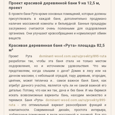
Проект красивой деревянной бани 9 на 12,5 м,
проект
В проекте бани Рута кроме основных помещений, которые должны
присутствовать в каждой бане, дополнительно продумано
наличие массажной комнаты и бильярдной. Банные процедуры
заслуженно считаются очень полезными для оздоровления
организма. Они улучшают кровообращение и нормализуют обмен
веществ.
Красивая деревянная баня «Рута» площадь 82,5
м²
Проект Рута
dominant-wood.com.ua/ru/proekty/895-ruta
разработан так, чтобы эта баня стала не только местом
оздоровления, но и источником удовольствия. Что мы
представляем, когда слышим о даче? Домик в лесу или на
дачном массиве, с небольшой оградой, пару деревьев, огородик,
цветник, может тепличка и… самое важное баня. Баня, как
атрибут дачного участка, является чуть ли не самой важной его
деталью. Потому, что как же так, дача и без бани. И мы беремся
искать всевозможные варианты бань, находим множество и
теряемся. Баня «Рута»
dominant-wood.com.ua/ru/proekty/895-
ruta
- это оптимальный вариант разнообразия функций и
компактности. Современный дизайн, простота интерьера,
добавочные помещения в виде массажной и душевой. Все это