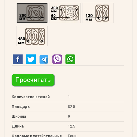
Профилированний 200
Двойной 300
Клееный 120
Клееный 180
Просчитать
Количество этажей
1
Площадь
82.5
Ширина
9
Длина
12.5
Садовые и хозяйственные
Бани