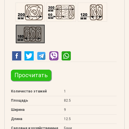
Профилированний 200
Двойной 300
Клееный 120
Клееный 180
Просчитать
Количество этажей
1
Площадь
82.5
Ширина
9
Длина
12.5
Садовые и хозяйственные
Бани