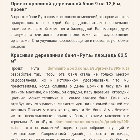
Проект красивой деревянной бани 9 на 12,5 м,
проект
В проекте бани Рута кроме основных помещений, которые должны
присутствовать в каждой бане, дополнительно продумано
наличие массажной комнаты и бильярдной. Банные процедуры
заслуженно считаются очень полезными для оздоровления
организма. Они улучшают кровообращение и нормализуют обмен
веществ.
Красивая деревянная баня «Рута» площадь 82,5
м²
Проект Рута
dominant-wood.com.ua/ru/proekty/895-ruta
разработан так, чтобы эта баня стала не только местом
оздоровления, но и источником удовольствия. Что мы
представляем, когда слышим о даче? Домик в лесу или на
дачном массиве, с небольшой оградой, пару деревьев, огородик,
цветник, может тепличка и… самое важное баня. Баня, как
атрибут дачного участка, является чуть ли не самой важной его
деталью. Потому, что как же так, дача и без бани. И мы беремся
искать всевозможные варианты бань, находим множество и
теряемся. Баня «Рута»
dominant-wood.com.ua/ru/proekty/895-
ruta
- это оптимальный вариант разнообразия функций и
компактности. Современный дизайн, простота интерьера,
добавочные помещения в виде массажной и душевой. Все это