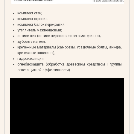
комплект стен;
комплект стропил;
комплект балок перекрытия;
утеплитель межвенцовый;
антисептик (антисептирование всего материала);
дубовые нагеля;
крепежные материалы (саморезы, усадочные болты, анкера,
крепежные пластины);
гидроизоляция;
огнебиозащита (обработка древесины средством I группы
огнезащитной эффективности)