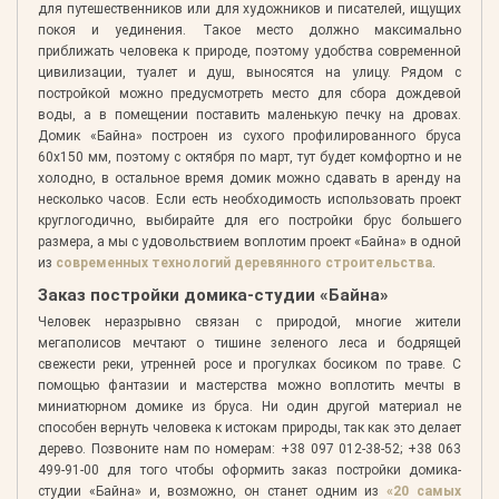
для путешественников или для художников и писателей, ищущих
покоя и уединения. Такое место должно максимально
приближать человека к природе, поэтому удобства современной
цивилизации, туалет и душ, выносятся на улицу. Рядом с
постройкой можно предусмотреть место для сбора дождевой
воды, а в помещении поставить маленькую печку на дровах.
Домик «Байна» построен из сухого профилированного бруса
60х150 мм, поэтому с октября по март, тут будет комфортно и не
холодно, в остальное время домик можно сдавать в аренду на
несколько часов. Если есть необходимость использовать проект
круглогодично, выбирайте для его постройки брус большего
размера, а мы с удовольствием воплотим проект «Байна» в одной
из
современных технологий деревянного строительства
.
Заказ постройки домика-студии «Байна»
Человек неразрывно связан с природой, многие жители
мегаполисов мечтают о тишине зеленого леса и бодрящей
свежести реки, утренней росе и прогулках босиком по траве. С
помощью фантазии и мастерства можно воплотить мечты в
миниатюрном домике из бруса. Ни один другой материал не
способен вернуть человека к истокам природы, так как это делает
дерево. Позвоните нам по номерам:
+38 097 012-38-52; +38 063
499-91-00
для того чтобы оформить заказ постройки домика-
студии «Байна» и, возможно, он станет одним из
«20 самых