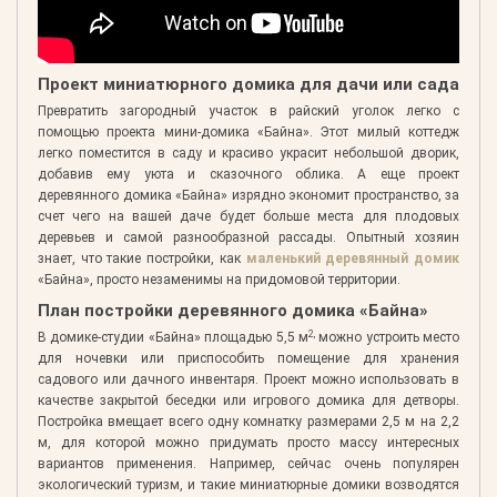
Проект миниатюрного домика для дачи или сада
Превратить загородный участок в райский уголок легко с
помощью проекта мини-домика «Байна». Этот милый коттедж
легко поместится в саду и красиво украсит небольшой дворик,
добавив ему уюта и сказочного облика. А еще проект
деревянного домика «Байна» изрядно экономит пространство, за
счет чего на вашей даче будет больше места для плодовых
деревьев и самой разнообразной рассады. Опытный хозяин
знает, что такие постройки, как
маленький деревянный домик
«Байна», просто незаменимы на придомовой территории.
План постройки деревянного домика «Байна»
2,
В домике-студии «Байна» площадью 5,5 м
можно устроить место
для ночевки или приспособить помещение для хранения
садового или дачного инвентаря. Проект можно использовать в
качестве закрытой беседки или игрового домика для детворы.
Постройка вмещает всего одну комнатку размерами 2,5 м на 2,2
м, для которой можно придумать просто массу интересных
вариантов применения. Например, сейчас очень популярен
экологический туризм, и такие миниатюрные домики возводятся