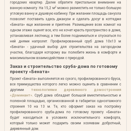
городских квартир. Далее обратите пристальное внимание на
2
ванную комнату. На 15,2 м
можно разместить не только большую
угловую ванну и душевую кабинку. При желании площадь санузла
позволит поставить здесь джакузи и сделать досуг в коттедже
«Бената» еще желаннее и приятнее. Размещение всех комнат на
одном этаже оценят все, кто не хочет красть пространство в доме,
устанавливая лестницу, а тем более подниматься и спускаться по
ней днями напролет. Профилированный сруб дома 10х13 м
«Бената» - удачный выбор для строительства на загородном
участке, благодаря которому вы полюбите жизнь в комфорте и
максимальном взаимодействии с природой.
Заказ и строительство сруба-дома по готовому
проекту «Бената»
Проект «Бената» выполняется из сухого, профилированного бруса,
все преимущества которого легко можно оценить в сравнении с
другими
технологиями деревянного домостроения
«Доминант»
. Сруб дома обладает большой вместительностью и
полезной площадью, организованной в габаритах одноэтажного
строения 10 на 13 м. Те, кто оформит заказ на постройку
профилированного сруба-дома по готовому проекту «Бената»
будет находиться в условиях исключительного комфорта,
который только может подарить своим хозяевам добротный,
деревянный дом.