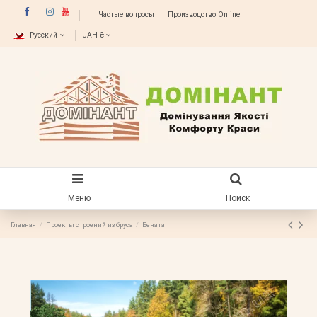
Частые вопросы
Производство Online
Русский
UAH ₴
Меню
Поиск
Главная
Проекты строений из бруса
Бената