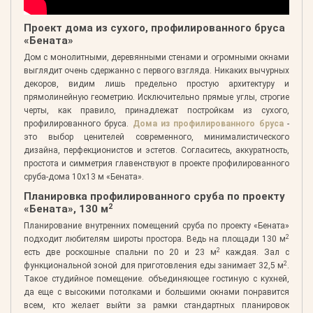
Проект дома из сухого, профилированного бруса
«Бената»
Дом с монолитными, деревянными стенами и огромными окнами
выглядит очень сдержанно с первого взгляда. Никаких вычурных
декоров, видим лишь предельно простую архитектуру и
прямолинейную геометрию. Исключительно прямые углы, строгие
черты, как правило, принадлежат постройкам из сухого,
профилированного бруса.
Дома из профилированного бруса
-
это выбор ценителей современного, минималистического
дизайна, перфекционистов и эстетов. Согласитесь, аккуратность,
простота и симметрия главенствуют в проекте профилированного
сруба-дома 10х13 м «Бената».
Планировка профилированного сруба по проекту
2
«Бената», 130 м
Планирование внутренних помещений сруба по проекту «Бената»
2
подходит любителям широты простора. Ведь на площади 130 м
2
есть две роскошные спальни по 20 и 23 м
каждая. Зал с
2
функциональной зоной для приготовления еды занимает 32,5 м
.
Такое студийное помещение. объединяющее гостиную с кухней,
да еще с высокими потолками и большими окнами понравится
всем, кто желает выйти за рамки стандартных планировок