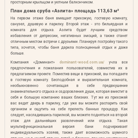
просторным крыльцом и уютным балкончиком.
План дома сруба «Аэлита» площадь 113,63 м²
На первом этаже баня вмещает прихожую, гостевую комнату,
санузел, душевую и парилку. Второй этаж - это бильярдная и
комната для отдыха. Аэлита будет лучшим средством
избавления от депрессии, негативных эмоций, а также станет
отличным местом встречи с друзьями. Планируя постройку такого
типа, хочется, чтобы баня дарила полноценный отдых и даже
больше.
Компания «Доминант»
dominant-wood.com.ua/
учла все
предпочтения и пожелания пользователей, совместив их в
предлагаемом проекте. Поместив вещи в прихожей, вы попадаете
в гостевую комнату. Бесподобная и выразительная комната,
необыкновенно сочетающая в себе предвкушение
знаменательного отдыха и оздоровления души, которая вместит в
себя и большую компанию ваших близких. Тут же из прихожей
вас ведет дверь в парилку, где уже вы можете распарить свой
организм и ощутить на себе прелесть банных процедур. Как
следует, насладившись парилкой, вы можете подняться на второй
этаж для дальнейших развлечений или отдыха. Такая
мультифункциональная версия бани подчеркивает
индивидуальность хозяев, также дает возможность шумного