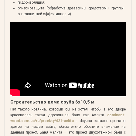
гидроизоляция;
огнебиозащита (обработка древесины средством I группы
огнезащитной эффективности)
Строительство дома сруба 6х10,5 м
Нет такого хозяина, который бы не хотел, чтобы в его дворе
красовалась такая деревянная баня как Аэлита
dominant-
wood.com.ua/ru/proekty/421-aelita
. Изучая каталог проектов
домов на нашем сайте, обязательно обратите внимание на
данный проект. Баня Аэлита – это проект двухэтажной бани с