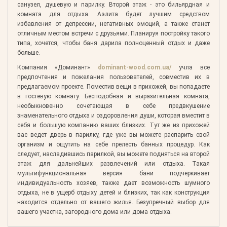
санузел, душевую и парилку. Второй этаж - это бильярдная и
комната для отдыха. Аэлита будет лучшим средством
избавления от депрессии, негативных эмоций, а также станет
отличным местом встречи с друзьями. Планируя постройку такого
типа, хочется, чтобы баня дарила полноценный отдых и даже
больше.
Компания «Доминант»
dominant-wood.com.ua/
учла все
предпочтения и пожелания пользователей, совместив их в
предлагаемом проекте. Поместив вещи в прихожей, вы попадаете
в гостевую комнату. Бесподобная и выразительная комната,
необыкновенно сочетающая в себе предвкушение
знаменательного отдыха и оздоровления души, которая вместит в
себя и большую компанию ваших близких. Тут же из прихожей
вас ведет дверь в парилку, где уже вы можете распарить свой
организм и ощутить на себе прелесть банных процедур. Как
следует, насладившись парилкой, вы можете подняться на второй
этаж для дальнейших развлечений или отдыха. Такая
мультифункциональная версия бани подчеркивает
индивидуальность хозяев, также дает возможность шумного
отдыха, не в ущерб отдыху детей и близких, так как конструкция
находится отдельно от вашего жилья. Безупречный выбор для
вашего участка, загородного дома или дома отдыха.